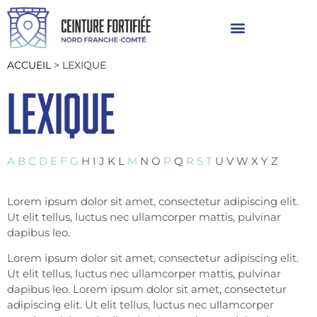
ACCUEIL
>
LEXIQUE
LEXIQUE
A
B
C
D
E
F
G
H I J K L
M
N O
P
Q
R
S
T
U V W X Y Z
Lorem ipsum dolor sit amet, consectetur adipiscing elit.
Ut elit tellus, luctus nec ullamcorper mattis, pulvinar
dapibus leo.
Lorem ipsum dolor sit amet, consectetur adipiscing elit.
Ut elit tellus, luctus nec ullamcorper mattis, pulvinar
dapibus leo. Lorem ipsum dolor sit amet, consectetur
adipiscing elit. Ut elit tellus, luctus nec ullamcorper