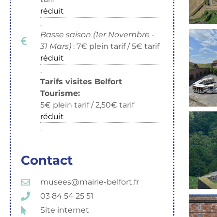
réduit
.
Basse saison (1er Novembre -
31 Mars)
: 7€ plein tarif / 5€ tarif
réduit
.
Tarifs visites Belfort
Tourisme:
5€ plein tarif / 2,50€ tarif
réduit
.
Contact
musees@mairie-belfort.fr
03 84 54 25 51
Site internet