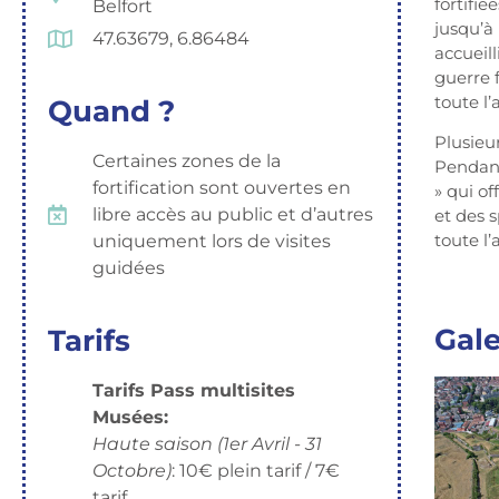
fortifié
Belfort
jusqu’à 
47.63679, 6.86484
accueil
guerre 
toute l
Quand ?
Plusieur
Certaines zones de la
Pendant 
fortification sont ouvertes en
» qui of
libre accès au public et d’autres
et des s
toute l’
uniquement lors de visites
guidées
Gale
Tarifs
Tarifs Pass multisites
Musées:
Haute saison (1er Avril - 31
Octobre)
: 10€ plein tarif / 7€
tarif