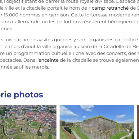
es, l’objectif étant de barrer la route royale d’Alsace. L’espac
la ville et la citadelle portait le nom de «
camp retranché
de B
lir 15 000 hommes en garnison. Cette forteresse moderne ren
franco-allemande, où les belfortains résistèrent héroïquement
’année.
s fois par an des visites guidées y sont organisées par l’offic
le mois d’août la ville organise au sein de la Citadelle de Bel
fre un programmation cultuelle riche avec des concerts, des at
pectacles. Dans l’
enceinte
de la citadelle se trouve égalemen
année sauf les mardis.
rie photos