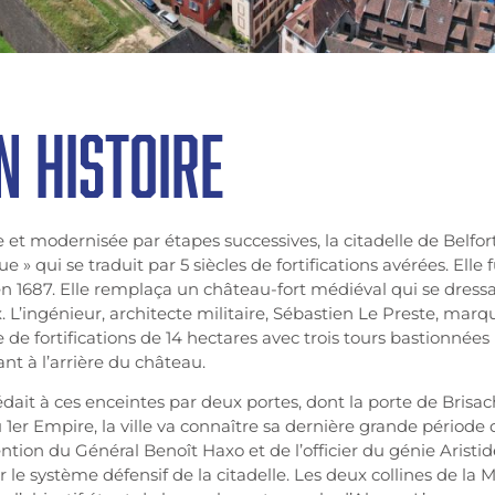
N HISTOIRE
 et modernisée par étapes successives, la citadelle de Belfort 
ue » qui se traduit par 5 siècles de fortifications avérées. Elle
e en 1687. Elle remplaça un château-fort médiéval qui se dress
. L’ingénieur, architecte militaire, Sébastien Le Preste, marq
de fortifications de 14 hectares avec trois tours bastionnées (
ant à l’arrière du château.
dait à ces enceintes par deux portes, dont la porte de Brisach
u 1er Empire, la ville va connaître sa dernière grande période 
vention du Général Benoît Haxo et de l’officier du génie Arist
r le système défensif de la citadelle. Les deux collines de la M