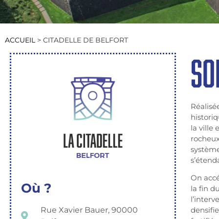
ACCUEIL
>
CITADELLE DE BELFORT
SO
Réalisée
historiq
la vill
rocheux
système 
s’étend
On accé
Où ?
la fin d
l’inter
Rue Xavier Bauer, 90000
densifie