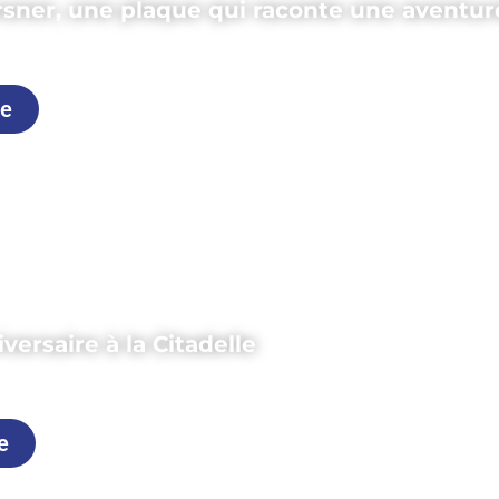
rsner, une plaque qui raconte une aventu
uin 2026
le
versaire à la Citadelle
uin 2026
le