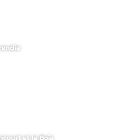
ncendie
ncourt et le Bois