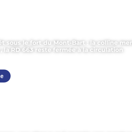
êt sous le fort du Mont-Bart : la colline m
, la RD 663 reste fermée à la circulation
uillet 2026
le