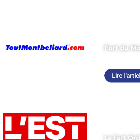
Fort du Mon
Publié le 22 j
Lire l'artic
Le fort Or