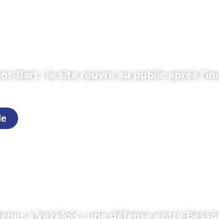
t-Bart : le site rouvre au public après l’i
uillet 2026
le
dener à Vézelois : une défense entre Besso