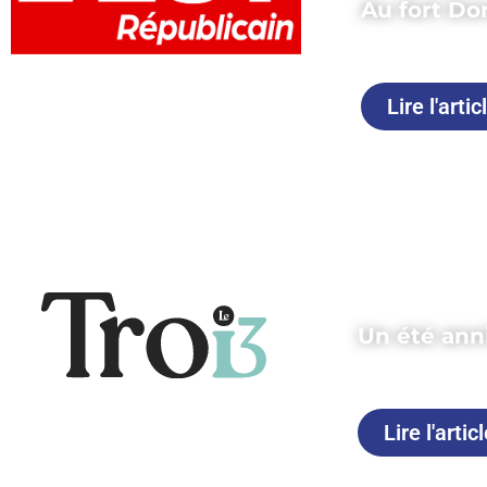
Au fort Do
Publié le 17 j
Lire l'artic
Un été anni
Publié le 12 j
Lire l'artic