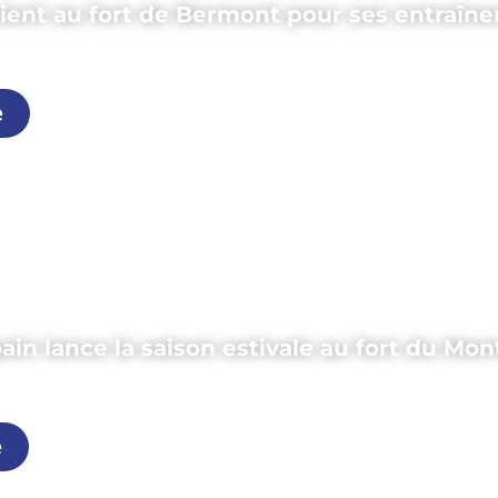
ient au fort de Bermont pour ses entraîn
mai 2026
e
ain lance la saison estivale au fort du Mon
ai 2026
e