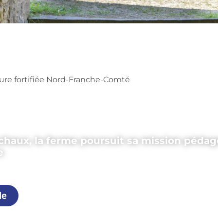
nture fortifiée Nord-Franche-Comté
chaux, la ferme poursuit sa mission pédag
e
 août 2026
le