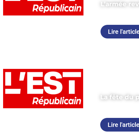
L’armée rev
Publié le 29 
Lire l'articl
La fête du p
Publié le 26 m
Lire l'articl