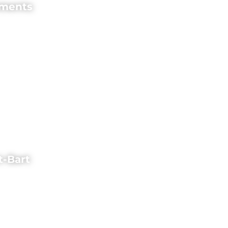
ements
t-Bart