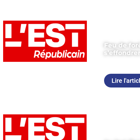
Feu de for
s’effondrer
Publié le 13 j
Lire l'artic