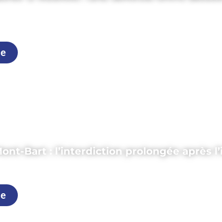
uillet 2026
le
ont-Bart : l’interdiction prolongée après l
uillet 2026
le