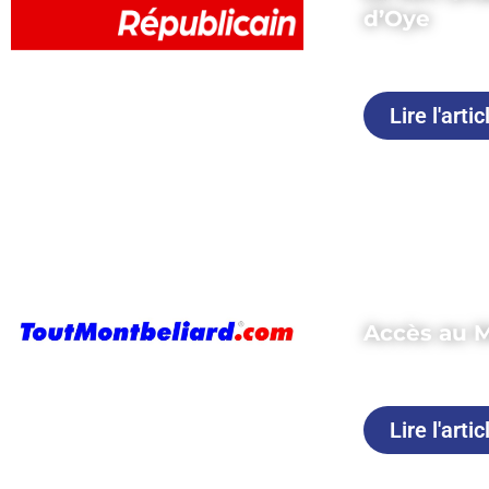
d’Oye
Publié le 22 j
Lire l'artic
Accès au M
Publié le 15 j
Lire l'artic