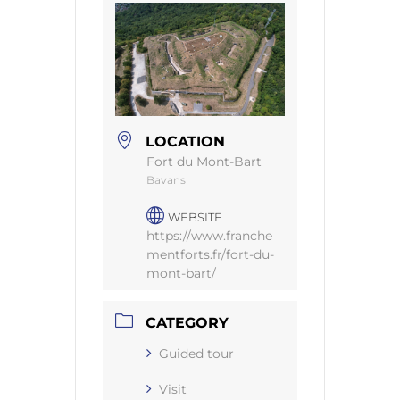
LOCATION
Fort du Mont-Bart
Bavans
WEBSITE
https://www.franche
mentforts.fr/fort-du-
mont-bart/
CATEGORY
Guided tour
Visit