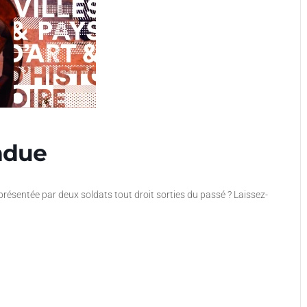
ndue
 présentée par deux soldats tout droit sorties du passé ? Laissez-