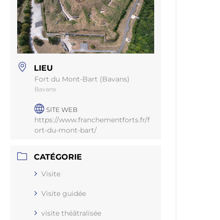
LIEU
Fort du Mont-Bart (Bavans)
Bavans
SITE WEB
https://www.franchementforts.fr/f
ort-du-mont-bart/
CATÉGORIE
Visite
Visite guidée
visite théâtralisée