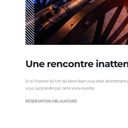
Une rencontre inatte
Et si l’histoire du fort du Mont-Bart vous était directement
vous surprendre par cette visite insolite.
RÉSERVATION OBLIGATOIRE