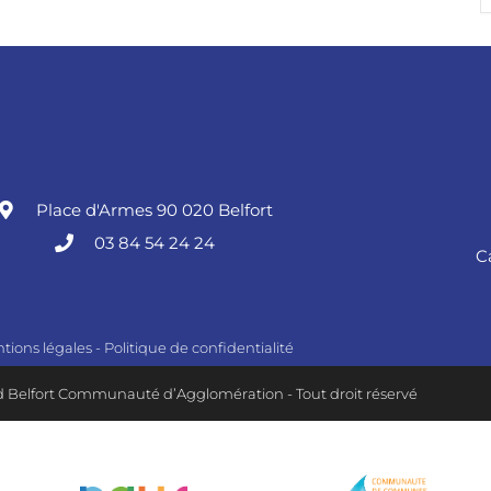
Place d'Armes 90 020 Belfort
03 84 54 24 24
C
tions légales
-
Politique de confidentialité
 Belfort Communauté d’Agglomération - Tout droit réservé