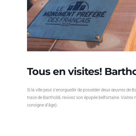
Tous en visites! Bartho
Si la ville peut s’enorgueillir de posséder deux œuvres de Ba
trace de Bartholdi, revivez son épopée belfortaine. Visite
consigne d’âge).