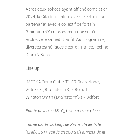
Après deux soirées ayant affiché complet en
2024, la Citadelle réitère avec l’électro et son
partenariat avec le collectif belfortain
Brainstorm’X en proposant une soirée
explosive le samedi 9 août. Au programme,
diverses esthétiques électro : Trance, Techno,
Drum’N Bass…
Line Up :
IMECKA Ostra Club / T1-C7 Rec > Nancy
Votekick ( Brainstorm’X) > Belfort
Winston Smith ( Brainstorm’X) > Belfort
Entrée payante (13 €), billetterie sur place
Entrée par le parking rue Xavier Bauer (site
fortifié EST), soirée en cours d’Honneur de la