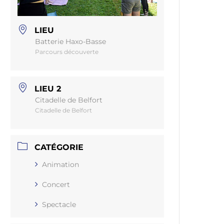
LIEU
Batterie Haxo-Basse
Parcours découverte
LIEU 2
Citadelle de Belfort
Citadelle de Belfort
CATÉGORIE
Animation
Concert
Spectacle