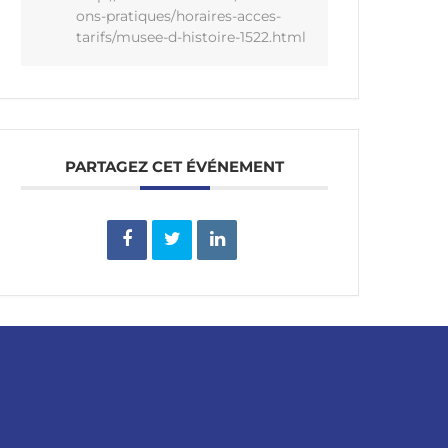
ons-pratiques/horaires-acces-
tarifs/musee-d-histoire-1522.html
PARTAGEZ CET ÉVÉNEMENT