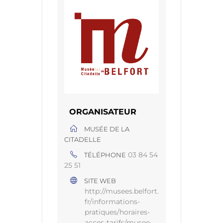
ORGANISATEUR
MUSÉE DE LA
CITADELLE
03 84 54
TÉLÉPHONE
25 51
SITE WEB
http://musees.belfort.
fr/informations-
pratiques/horaires-
acces-tarifs/musee-