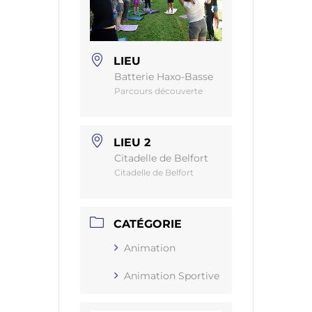
LIEU
Batterie Haxo-Basse
Parcours découverte
LIEU 2
Citadelle de Belfort
Citadelle de Belfort
CATÉGORIE
Animation
Animation Sportive