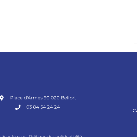
Place d'Armes 90 020 Belfort
03 84 54 24 24
C
tions légales
-
Politique de confidentialité