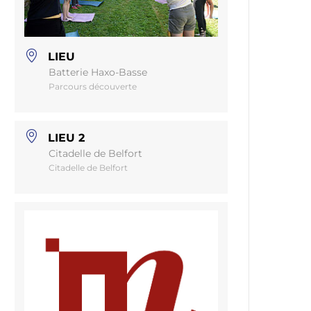
LIEU
Batterie Haxo-Basse
Parcours découverte
LIEU 2
Citadelle de Belfort
Citadelle de Belfort