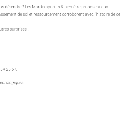
ous détendre ? Les Mardis sportifs & bien-être proposent aux
passement de soi et ressourcement corroborent avec l’histoire de ce
tres surprises !
4 54 25 51.
téorologiques.