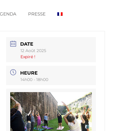
GENDA
PRESSE
DATE
12 Août 2025
Expiré !
HEURE
14h00 - 18h00