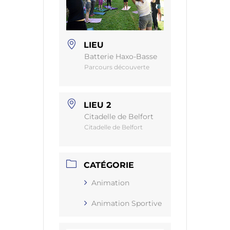
LIEU
Batterie Haxo-Basse
Parcours découverte
LIEU 2
Citadelle de Belfort
Citadelle de Belfort
CATÉGORIE
Animation
Animation Sportive