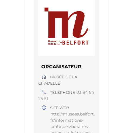
ORGANISATEUR
MUSÉE DE LA
CITADELLE
03 84 54
TÉLÉPHONE
25 51
SITE WEB
http://musees.belfort.
fr/informations-
pratiques/horaires-
acces-tarifs/musee-