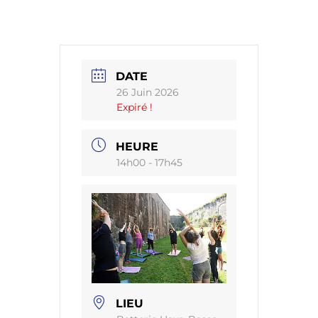
DATE
26 Juin 2026
Expiré !
HEURE
14h00 - 17h45
LIEU