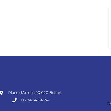
Place d'Armes 90 020 Belfort
03 84 54 24 24
C