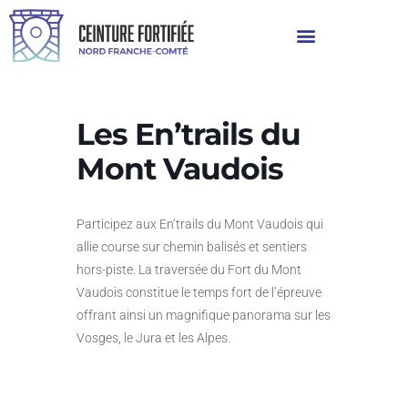
Les En’trails du
Mont Vaudois
Participez aux En’trails du Mont Vaudois qui
allie course sur chemin balisés et sentiers
hors-piste. La traversée du Fort du Mont
Vaudois constitue le temps fort de l’épreuve
offrant ainsi un magnifique panorama sur les
Vosges, le Jura et les Alpes.