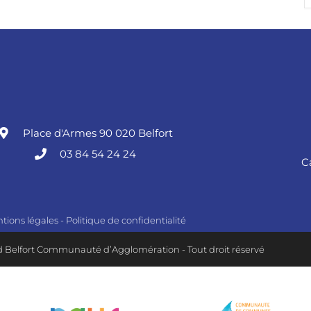
Place d'Armes 90 020 Belfort
03 84 54 24 24
C
tions légales
-
Politique de confidentialité
 Belfort Communauté d’Agglomération - Tout droit réservé