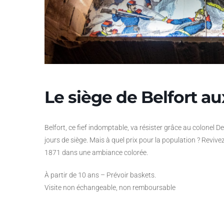
Le siège de Belfort a
Belfort, ce fief indomptable, va résister grâce au colonel 
jours de siège. Mais à quel prix pour la population ? Revi
1871 dans une ambiance colorée.
À partir de 10 ans – Prévoir baskets.
Visite non échangeable, non remboursable