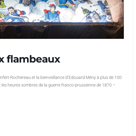
ux flambeaux
Denfert-Rochereau et la bienveillance d’Edouard Mény à plus de 100
vez les heures sombres de la guerre franco-prussienne de 1870 –