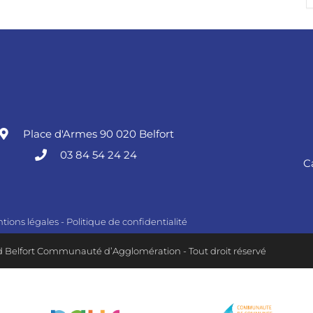
Place d'Armes 90 020 Belfort
03 84 54 24 24
C
tions légales
-
Politique de confidentialité
 Belfort Communauté d’Agglomération - Tout droit réservé