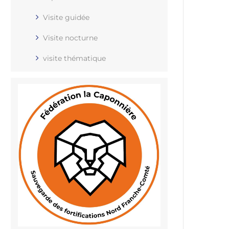
Visite guidée
Visite nocturne
visite thématique