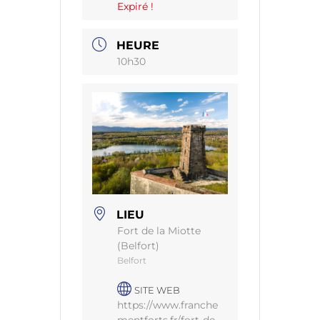
Expiré !
HEURE
10h30
LIEU
Fort de la Miotte
(Belfort)
Belfort
SITE WEB
https://www.franche