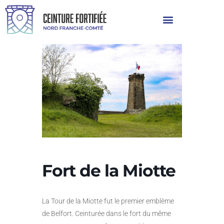
Fort de la Miotte
La Tour de la Miotte fut le premier emblème
de Belfort. Ceinturée dans le fort du même