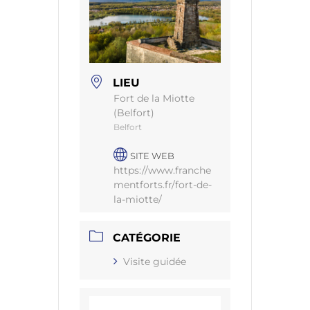
LIEU
Fort de la Miotte
(Belfort)
Belfort
SITE WEB
https://www.franche
mentforts.fr/fort-de-
la-miotte/
CATÉGORIE
Visite guidée