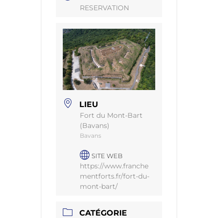
RESERVATION
LIEU
Fort du Mont-Bart
(Bavans)
Bavans
SITE WEB
https://www.franche
mentforts.fr/fort-du-
mont-bart/
CATÉGORIE