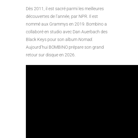
Dès 2011, il est sacré parmi les meilleures
découvertes de l’année, par NPR. Il est
nommé aux Grammys en 2019. Bombino a
collaboré en studio avec Dan Auerbach des
Black Keys pour son album
Nomad
.
Aujourd’hui BOMBINO prépare son grand
retour sur disque en 2026.