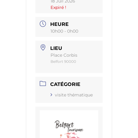
18 Juil 2026
Expiré !
HEURE
10h00 - 0h00
LIEU
Place Corbis
Belfort 90000
CATÉGORIE
visite thématique