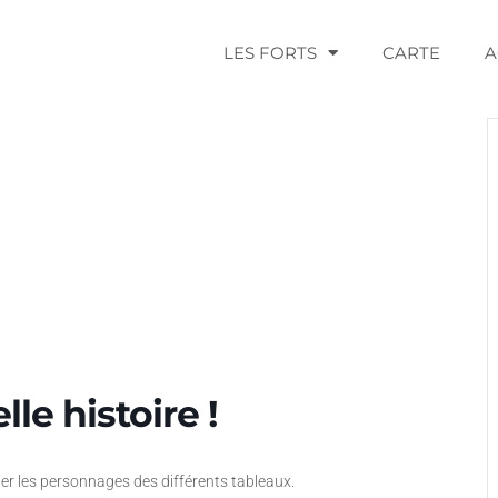
LES FORTS
CARTE
A
le histoire !
parler les personnages des différents tableaux.