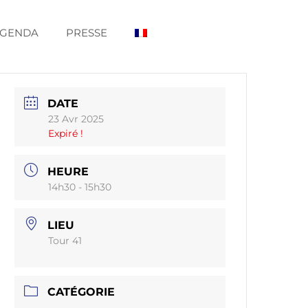
GENDA
PRESSE
DATE
23 Avr 2025
Expiré !
HEURE
14h30 - 15h30
LIEU
Tour 41
CATÉGORIE