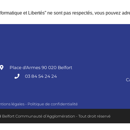
Informatique et Libertés” ne sont pas respectés, vous pouvez ad
Place d'Armes 90 020 Belfort
03 84 54 24 24
C
tions légales
-
Politique de confidentialité
 Belfort Communauté d’Agglomération - Tout droit réservé