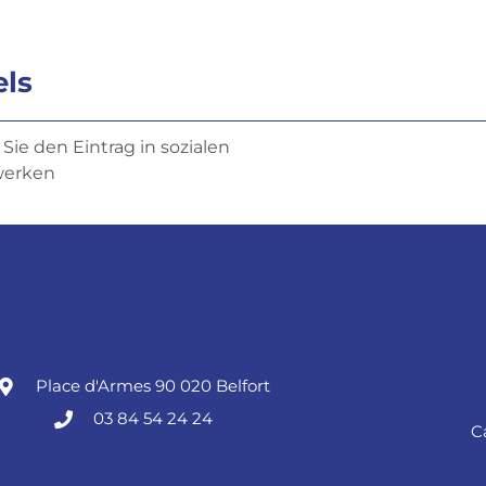
els
 Sie den Eintrag in sozialen
werken
Place d'Armes 90 020 Belfort
03 84 54 24 24
C