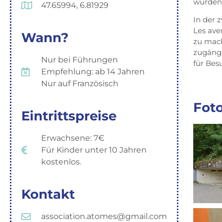
wurden 
47.65994, 6.81929
In der 
Les ave
Wann?
zu mach
zugängl
Nur bei Führungen
für Bes
Empfehlung: ab 14 Jahren
Nur auf Französisch
Fot
Eintrittspreise
Erwachsene: 7€
Für Kinder unter 10 Jahren
kostenlos.
Kontakt
association.atomes@gmail.com