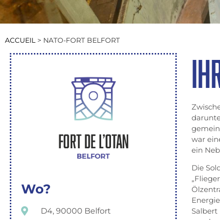
ACCUEIL
>
NATO-FORT BELFORT
IH
Zwische
darunte
gemeinh
war ein
ein Neb
Die Sol
„Fliege
Wo?
Ölzentr
Energie
D4, 90000 Belfort
Salbert