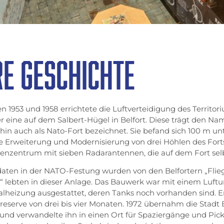
RE GESCHICHTE
n 1953 und 1958 errichtete die Luftverteidigung des Territor
r eine auf dem Salbert-Hügel in Belfort. Diese trägt den Na
in auch als Nato-Fort bezeichnet. Sie befand sich 100 m un
e Erweiterung und Modernisierung von drei Höhlen des Forts
enzentrum mit sieben Radarantennen, die auf dem Fort sel
daten in der NATO-Festung wurden von den Belfortern „Flie
r“ lebten in dieser Anlage. Das Bauwerk war mit einem Luft
alheizung ausgestattet, deren Tanks noch vorhanden sind. E
reserve von drei bis vier Monaten. 1972 übernahm die Stadt 
 und verwandelte ihn in einen Ort für Spaziergänge und Pic