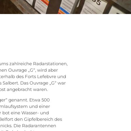
iums zahlreiche Radarstationen,
men Ouvrage „G“, wird aber
terhalb des Forts Lefebvre und
 Salbert. Das Ouvrage „G“ war
bst angebracht waren.
ger“ genannt. Etwa 500
umlaufsystem und einer
r bot eine Wasser- und
Belfort den Gipfelbereich des
knicks. Die Radarantennen