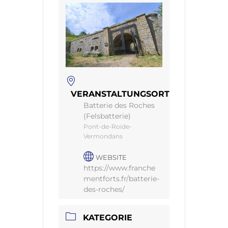
VERANSTALTUNGSORT
Batterie des Roches
(Felsbatterie)
Pont-de-Roide-
Vermondans
WEBSITE
https://www.franche
mentforts.fr/batterie-
des-roches/
KATEGORIE