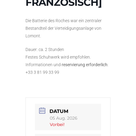
FRANZÖSISCH]
Die Batterie des Roches war ein zentraler
Bestandteil der Verteidigungsanlage von
Lomont.
Dauer: ca. 2 Stunden
Festes Schuhwerk wird empfohlen.
Informationen und
reservierung erforderlich
:
+33 3 81 99 33 99
DATUM
05 Aug. 2026
Vorbei!