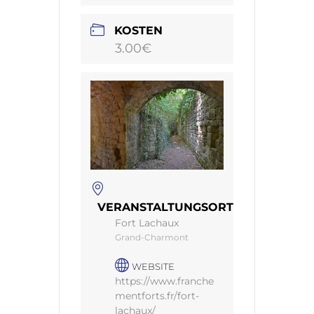
KOSTEN
3.00€
VERANSTALTUNGSORT
Fort Lachaux
Grand-Charmont
WEBSITE
https://www.franche
mentforts.fr/fort-
lachaux/