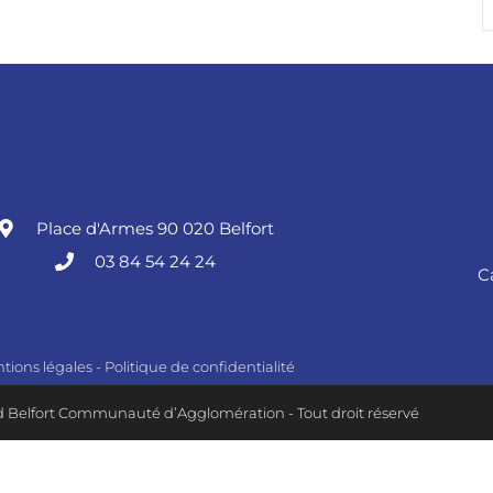
Place d'Armes 90 020 Belfort
03 84 54 24 24
C
tions légales
-
Politique de confidentialité
 Belfort Communauté d’Agglomération - Tout droit réservé