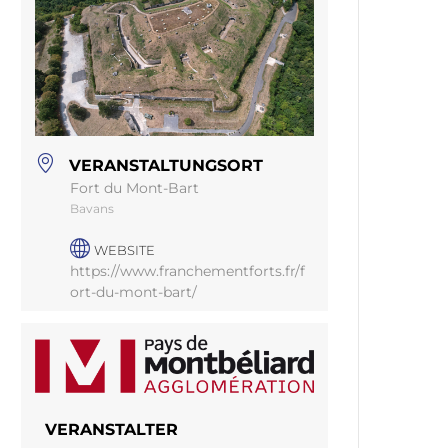
VERANSTALTUNGSORT
Fort du Mont-Bart
Bavans
WEBSITE
https://www.franchementforts.fr/f
ort-du-mont-bart/
VERANSTALTER