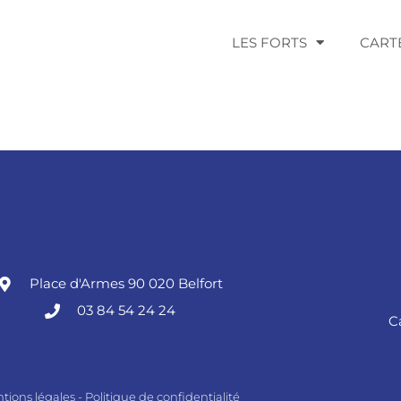
LES FORTS
CART
Place d'Armes 90 020 Belfort
03 84 54 24 24
C
tions légales
-
Politique de confidentialité