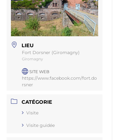
LIEU
Fort Dorsner (Giromagny)
Giromagny
SITE WEB
https://www.facebook.com/fort.do
rsner
CATÉGORIE
Visite
Visite guidée