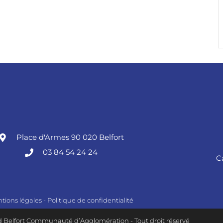
Place d'Armes 90 020 Belfort
03 84 54 24 24
C
tions légales
-
Politique de confidentialité
 Belfort Communauté d’Agglomération - Tout droit réservé