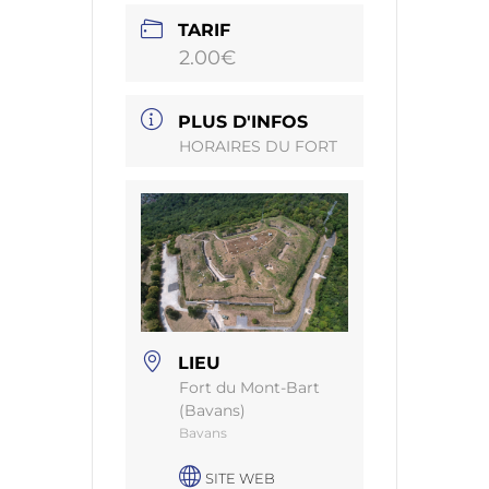
TARIF
2.00€
PLUS D'INFOS
HORAIRES DU FORT
LIEU
Fort du Mont-Bart
(Bavans)
Bavans
SITE WEB