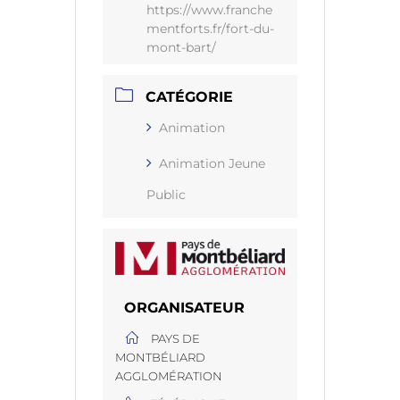
https://www.franche
mentforts.fr/fort-du-
mont-bart/
CATÉGORIE
Animation
Animation Jeune
Public
ORGANISATEUR
PAYS DE
MONTBÉLIARD
AGGLOMÉRATION