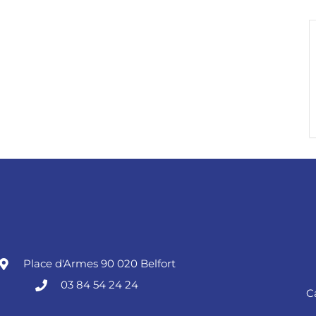
Place d'Armes 90 020 Belfort
03 84 54 24 24
C