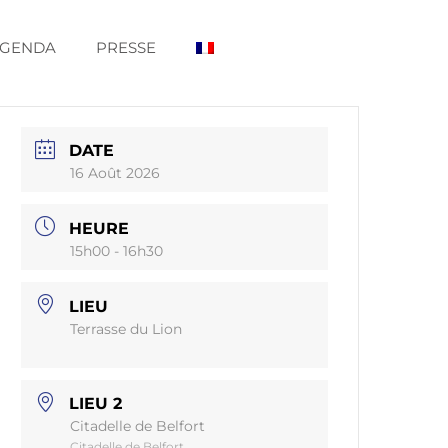
GENDA
PRESSE
DATE
16 Août 2026
HEURE
15h00 - 16h30
LIEU
Terrasse du Lion
LIEU 2
Citadelle de Belfort
Citadelle de Belfort