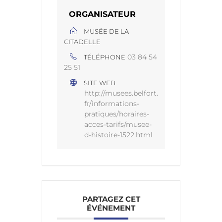
ORGANISATEUR
MUSÉE DE LA
CITADELLE
03 84 54
TÉLÉPHONE
25 51
SITE WEB
http://musees.belfort.
fr/informations-
pratiques/horaires-
acces-tarifs/musee-
d-histoire-1522.html
PARTAGEZ CET
ÉVÉNEMENT