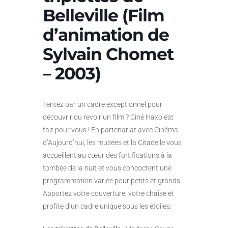
Belleville (Film
d’animation de
Sylvain Chomet
– 2003)
Tentez par un cadre exceptionnel pour
découvrir ou revoir un film ? Ciné Haxo est
fait pour vous ! En partenariat avec Cinéma
d’Aujourd’hui, les musées et la Citadelle vous
accueillent au cœur des fortifications à la
tombée de la nuit et vous concoctent une
programmation variée pour petits et grands.
Apportez votre couverture, votre chaise et
profite d’un cadre unique sous les étoiles.