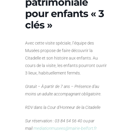
patrimoniale
pour enfants « 3
clés »
Avec cette visite spéciale, l’équipe des
Musées propose de faire découvrir la
Citadelle et son histoire aux enfants. Au
cours de la visite, les enfants pourront ouvrir
3 lieux, habituellement fermés.
Gratuit – À partir de 7 ans – Présence d’au
moins un adulte accompagnant obligatoire.
RDV dans la Cour d’Honneur de la Citadelle
Sur réservation : 03 84 54 56 40 ou par
mail
mediationmusees@mairie-belfort.fr