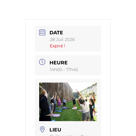
DATE
28 Juil 2026
Expiré !
HEURE
14h00 - 17h45
LIEU