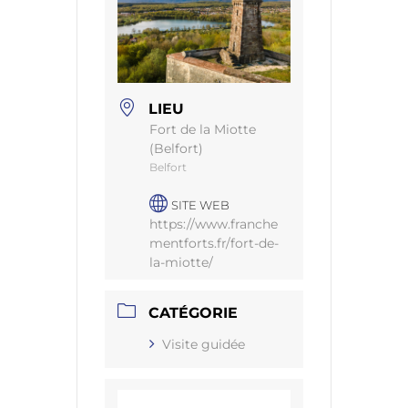
LIEU
Fort de la Miotte
(Belfort)
Belfort
SITE WEB
https://www.franche
mentforts.fr/fort-de-
la-miotte/
CATÉGORIE
Visite guidée