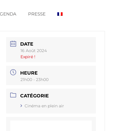
GENDA
PRESSE
DATE
16 Août 2024
Expiré !
HEURE
21h00 - 23h00
CATÉGORIE
Cinéma en plein air