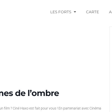
LES FORTS
CARTE
A
mes de l’ombre
un film ? Ciné Haxo est fait pour vous ! En partenariat avec Cinéma