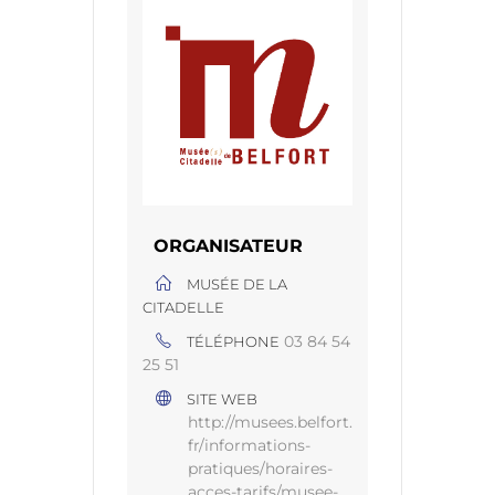
ORGANISATEUR
MUSÉE DE LA
CITADELLE
03 84 54
TÉLÉPHONE
25 51
SITE WEB
http://musees.belfort.
fr/informations-
pratiques/horaires-
acces-tarifs/musee-