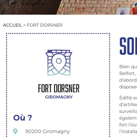
ACCUEIL
>
FORT DORSNER
SO
Bien qu
Belfort,
d’abord,
dispose
Édifié 
d’artill
surveil
Où ?
égaleme
fort l’
90200 Giromagny
l’instal