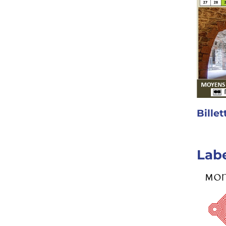
Bille
Lab