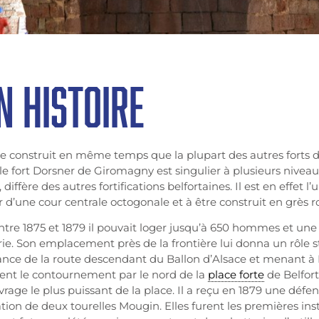
N HISTOIRE
e construit en même temps que la plupart des autres forts d
 le fort Dorsner de Giromagny est singulier à plusieurs niveau
 diffère des autres fortifications belfortaines. Il est en effet l’
r d’une cour centrale octogonale et à être construit en grès r
entre 1875 et 1879 il pouvait loger jusqu’à 650 hommes et un
erie. Son emplacement près de la frontière lui donna un rôle str
lance de la route descendant du Ballon d’Alsace et menant à 
nt le contournement par le nord de la
place forte
de Belfort
ouvrage le plus puissant de la place. Il a reçu en 1879 une d
lation de deux tourelles Mougin. Elles furent les premières ins