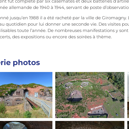
t fut complété par six casemates et deux batteries d’artilleri
rmée allemande de 1940 à 1944, servant de poste d’observati
né jusqu’en 1988 il a été racheté par la ville de Giromagny. 
au quotidien pour lui donner une seconde vie. Des visites po
alisables toute l’année. De nombreuses manifestations y s
certs, des expositions ou encore des soirées à thème.
rie photos