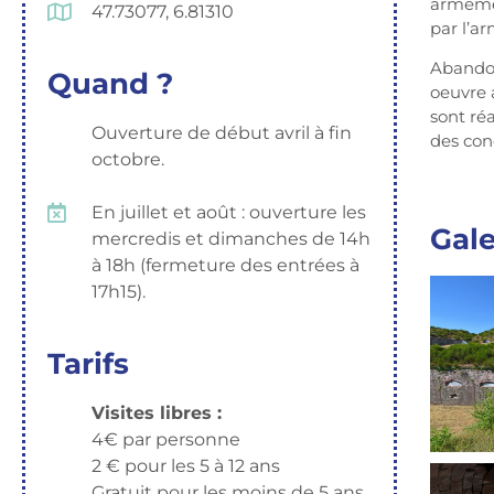
armemen
47.73077, 6.81310
par l’a
Abandon
Quand ?
oeuvre 
sont ré
Ouverture de début avril à fin
des con
octobre.
En juillet et août : ouverture les
Gale
mercredis et dimanches de 14h
à 18h (fermeture des entrées à
17h15).
Tarifs
Visites libres :
4€ par personne
2 € pour les 5 à 12 ans
Gratuit pour les moins de 5 ans