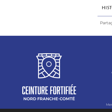
Partag
Men